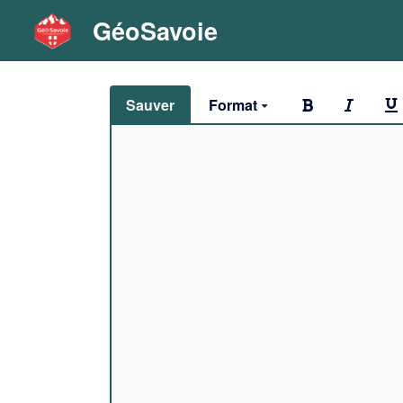
GéoSavoie
Sauver
Format