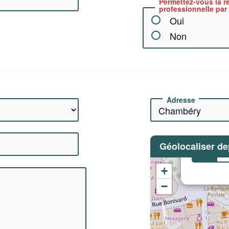
Permettez-vous la ré
professionnelle par 
Oui
Non
Adresse
Géolocaliser de
Lat
+
−