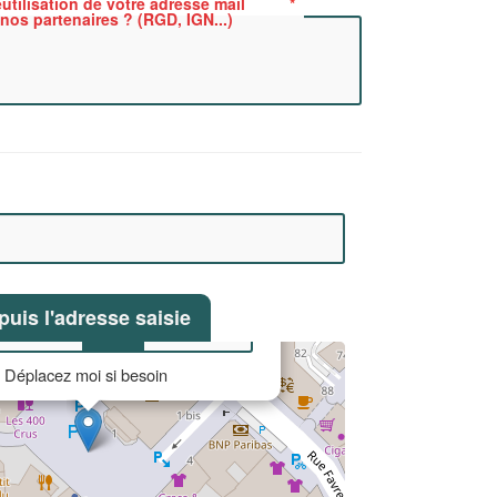
utilisation de votre adresse mail
nos partenaires ? (RGD, IGN...)
puis l'adresse saisie
Lon
Déplacez moi si besoin