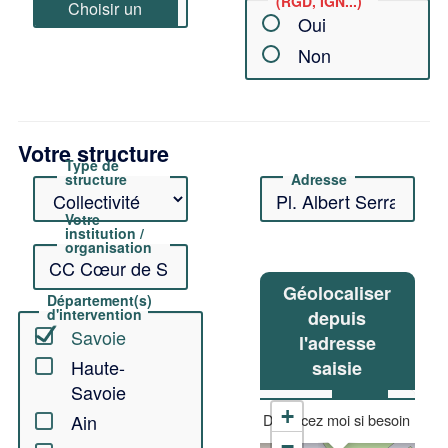
(RGD, IGN...)
Oui
Non
Votre structure
Type de
structure
Adresse
Votre
institution /
organisation
Géolocaliser
Département(s)
d'intervention
depuis
Savoie
l'adresse
Haute-
saisie
Lat
Lon
Savoie
+
Déplacez moi si besoin
Ain
−