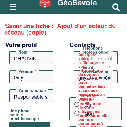
GéoSavoie
R
e
c
Saisir une fiche : Ajout d'un acteur du
h
réseau (copie)
e
Votre profil
Contacts
r
Téléphone
c
Nom
professionnel
Acceptez
vous
h
l'affichage de
vos
e
Email
informations
Prénom
professionnel
de contact
r
sur ce site
pour
permettre leur
Votre fonction
accès aux
membres du
Permettez-
réseau ?
vous la
réutilisation
Oui
de votre
Une photo
adresse mail
Non
pour le
professionnelle
trombinoscope
par nos
partenaires ?