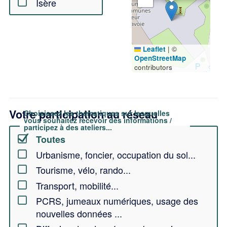
Isère
Leaflet
|
©
OpenStreetMap
contributors
Votre participation au réseau
Choisissez les thématiques sur lesquelles
vous souhaitez recevoir des informations /
participez à des ateliers...
Toutes
Urbanisme, foncier, occupation du sol...
Tourisme, vélo, rando...
Transport, mobilité...
PCRS, jumeaux numériques, usage des
nouvelles données ...