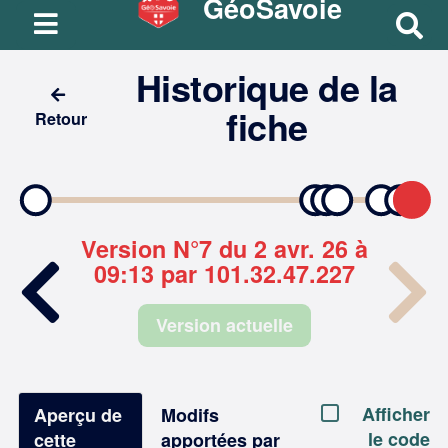
GéoSavoie
R
e
Historique de la
c
h
fiche
Retour
e
r
c
h
e
Version N°7 du 2 avr. 26 à
r
09:13 par 101.32.47.227
Version actuelle
Afficher
Aperçu de
Modifs
le code
cette
apportées par