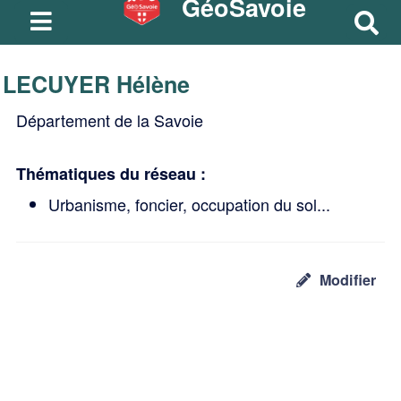
GéoSavoie
R
e
c
LECUYER Hélène
h
e
Département de la Savoie
r
c
Thématiques du réseau :
h
Urbanisme, foncier, occupation du sol...
e
r
Modifier