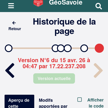
GéoSavoie
R
e
Historique de la
c
h
page
Retour
e
r
c
h
e
Version N°6 du 15 avr. 26 à
r
04:47 par 17.22.237.208
Version actuelle
Afficher
Aperçu de
Modifs
le code
cette
apportées par