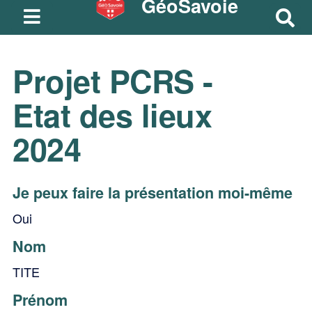
GéoSavoie
R
e
c
Projet PCRS -
h
e
Etat des lieux
r
c
2024
h
e
r
Je peux faire la présentation moi-même
Oui
Nom
TITE
Prénom