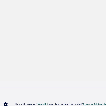
Un outil basé sur
Yeswiki
avec les petites mains de l'
Agence Alpine des