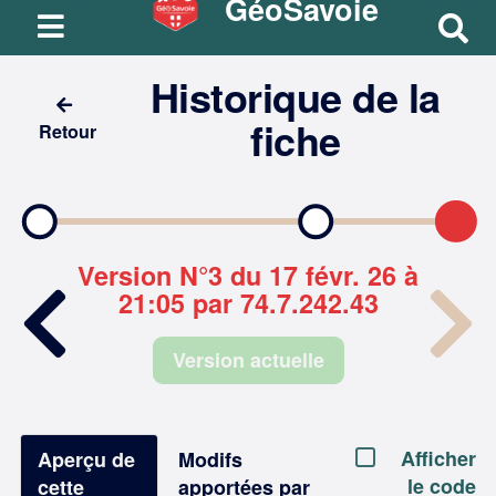
GéoSavoie
R
e
Historique de la
c
h
fiche
Retour
e
r
c
h
e
Version N°3 du 17 févr. 26 à
r
21:05 par 74.7.242.43
Version actuelle
Afficher
Aperçu de
Modifs
le code
cette
apportées par